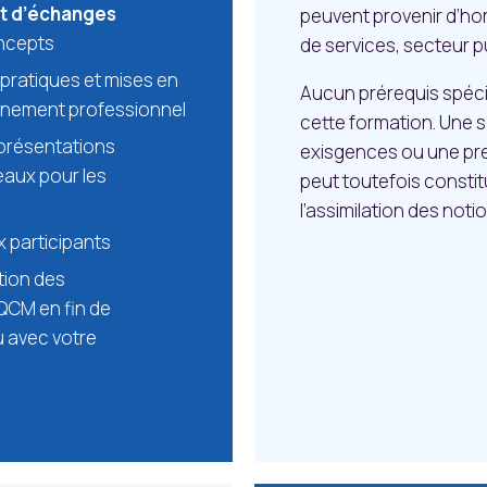
t d’échanges
peuvent provenir d’hori
oncepts
de services, secteur pu
pratiques et mises en
Aucun prérequis spéci
onnement professionnel
cette formation. Une s
 présentations
exisgences ou une pr
eaux pour les
peut toutefois constitu
l’assimilation des not
 participants
ition des
QCM en fin de
u avec votre