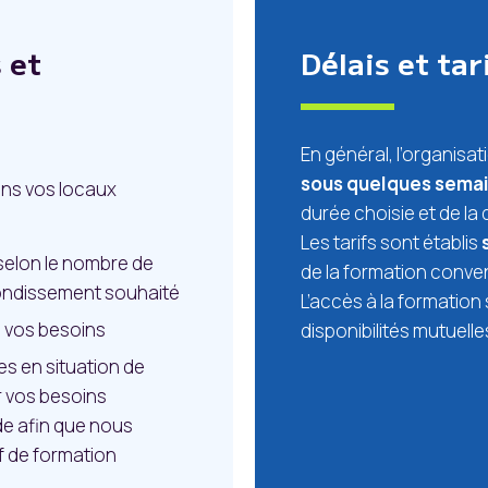
 et
Délais et tar
En général, l’organisat
sous quelques sema
ns vos locaux
durée choisie et de la 
Les tarifs sont établis
 selon le nombre de
de la formation conve
fondissement souhaité
L’accès à la formation 
n vos besoins
disponibilités mutuelle
s en situation de
r vos besoins
de afin que nous
f de formation