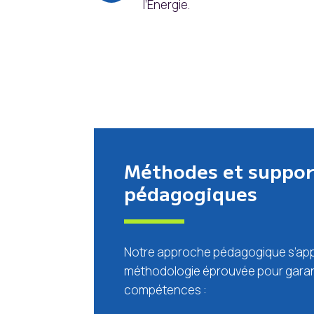
l’Energie.
Méthodes et suppor
pédagogiques
Notre approche pédagogique s’app
méthodologie éprouvée pour garanti
compétences :