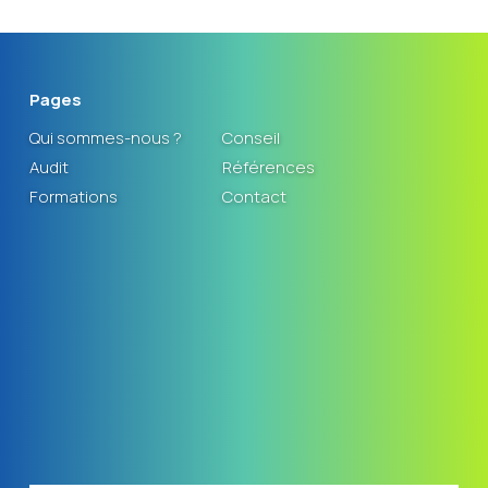
Pages
Qui sommes-nous ?
Conseil
Audit
Références
Formations
Contact