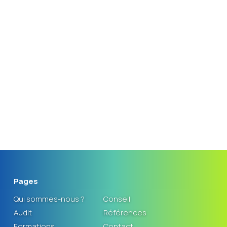
j2c.consulting@orange.fr
Par téléphone
06 16 34 87 28
Nous suivre
Linkedin
J2C CONSULTING – Jean-Claude CHARVIN
Pages
Qui sommes-nous ?
Conseil
Audit
Références
Formations
Contact