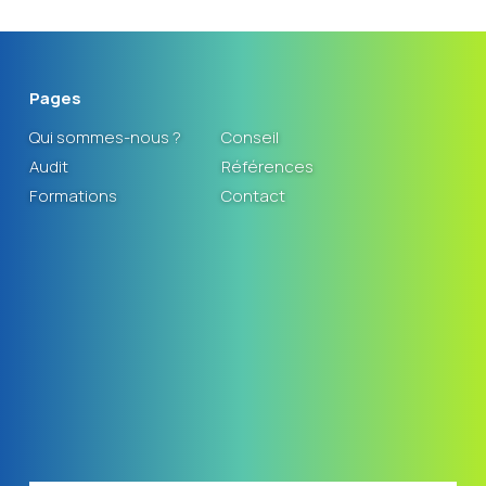
Pages
Qui sommes-nous ?
Conseil
Audit
Références
Formations
Contact